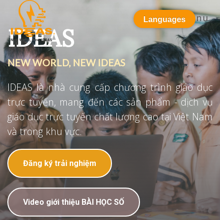
Menu
Languages
IDEAS
NEW WORLD, NEW IDEAS
IDEAS là nhà cung cấp chương trình giáo dục
trực tuyến, mang đến các sản phẩm - dịch vụ
giáo dục trực tuyến chất lượng cao tại Việt Nam
và trong khu vực.
Đăng ký trải nghiệm
Video giới thiệu BÀI HỌC SỐ