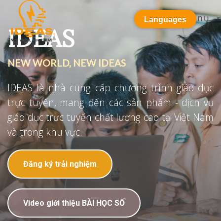
Menu
Languages
IDEAS
NEW WORLD, NEW IDEAS
IDEAS là nhà cung cấp chương trình giáo dục
trực tuyến, mang đến các sản phẩm - dịch vụ
giáo dục trực tuyến chất lượng cao tại Việt Nam
và trong khu vực.
Đăng ký trải nghiệm
Video giới thiệu BÀI HỌC SỐ