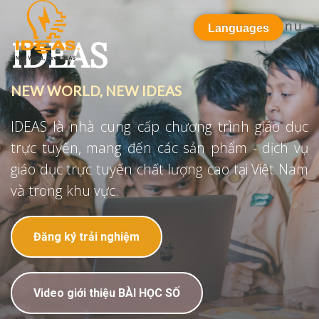
Menu
Languages
IDEAS
NEW WORLD, NEW IDEAS
IDEAS là nhà cung cấp chương trình giáo dục
trực tuyến, mang đến các sản phẩm - dịch vụ
giáo dục trực tuyến chất lượng cao tại Việt Nam
và trong khu vực.
Đăng ký trải nghiệm
Video giới thiệu BÀI HỌC SỐ