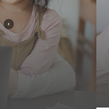
IDEAS là nhà cung cấp chương trì
tuyến, mang đến các sản phẩm - d
trực tuyến chất lượng cao tại Việt
vực.
Đăng ký trải nghiệm
Video giới th