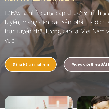
nh giáo dục trực
ịch vụ giáo dục
 Nam và trong khu
iệu BÀI HỌC SỐ