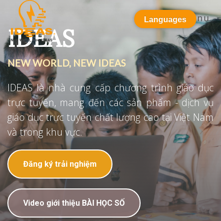
Menu
Languages
IDEAS
NEW WORLD, NEW IDEAS
IDEAS là nhà cung cấp chương trình giáo dục
trực tuyến, mang đến các sản phẩm - dịch vụ
giáo dục trực tuyến chất lượng cao tại Việt Nam
và trong khu vực.
Đăng ký trải nghiệm
Video giới thiệu BÀI HỌC SỐ