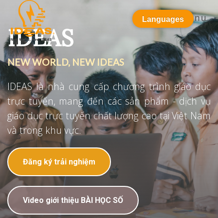
Menu
Languages
IDEAS
NEW WORLD, NEW IDEAS
IDEAS là nhà cung cấp chương trình giáo dục
trực tuyến, mang đến các sản phẩm - dịch vụ
giáo dục trực tuyến chất lượng cao tại Việt Nam
và trong khu vực.
Đăng ký trải nghiệm
Video giới thiệu BÀI HỌC SỐ