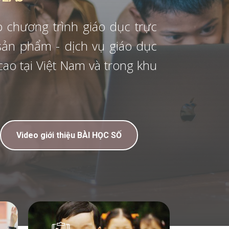
nh giáo dục trực
ịch vụ giáo dục
 Nam và trong khu
iệu BÀI HỌC SỐ