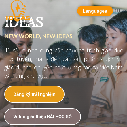
Menu
Languages
IDEAS
NEW WORLD, NEW IDEAS
IDEAS là nhà cung cấp chương trình giáo dục
trực tuyến, mang đến các sản phẩm - dịch vụ
giáo dục trực tuyến chất lượng cao tại Việt Nam
và trong khu vực.
Đăng ký trải nghiệm
Video giới thiệu BÀI HỌC SỐ