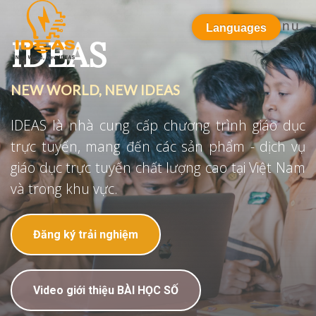
Menu
Languages
IDEAS
NEW WORLD, NEW IDEAS
IDEAS là nhà cung cấp chương trình giáo dục
trực tuyến, mang đến các sản phẩm - dịch vụ
giáo dục trực tuyến chất lượng cao tại Việt Nam
và trong khu vực.
Đăng ký trải nghiệm
Video giới thiệu BÀI HỌC SỐ