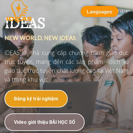
Menu
Languages
IDEAS
NEW WORLD, NEW IDEAS
IDEAS là nhà cung cấp chương trình giáo dục
trực tuyến, mang đến các sản phẩm - dịch vụ
giáo dục trực tuyến chất lượng cao tại Việt Nam
và trong khu vực.
Đăng ký trải nghiệm
Video giới thiệu BÀI HỌC SỐ