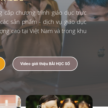
nh giáo dục trực
ịch vụ giáo dục
 Nam và trong khu
iệu BÀI HỌC SỐ