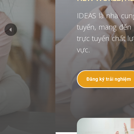
IDEAS là nhà cung cấp chương trì
tuyến, mang đến các sản phẩm - d
trực tuyến chất lượng cao tại Việt
vực.
Đăng ký trải nghiệm
Video giới th