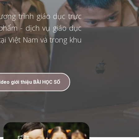
nh giáo dục trực
ịch vụ giáo dục
 Nam và trong khu
iệu BÀI HỌC SỐ