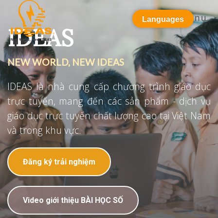
Menu
Languages
IDEAS
NEW WORLD, NEW IDEAS
IDEAS là nhà cung cấp chương trình giáo dục
trực tuyến, mang đến các sản phẩm - dịch vụ
giáo dục trực tuyến chất lượng cao tại Việt Nam
và trong khu vực.
Đăng ký trải nghiệm
Video giới thiệu BÀI HỌC SỐ