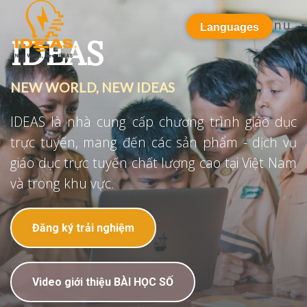
Menu
Languages
IDEAS
NEW WORLD, NEW IDEAS
IDEAS là nhà cung cấp chương trình giáo dục
trực tuyến, mang đến các sản phẩm - dịch vụ
giáo dục trực tuyến chất lượng cao tại Việt Nam
và trong khu vực.
Đăng ký trải nghiệm
Video giới thiệu BÀI HỌC SỐ