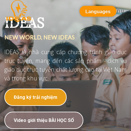
Menu
Languages
IDEAS
NEW WORLD, NEW IDEAS
IDEAS là nhà cung cấp chương trình giáo dục
trực tuyến, mang đến các sản phẩm - dịch vụ
giáo dục trực tuyến chất lượng cao tại Việt Nam
và trong khu vực.
Đăng ký trải nghiệm
Video giới thiệu BÀI HỌC SỐ