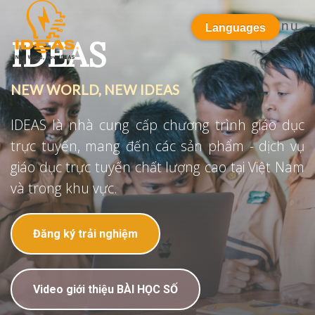
Menu
Languages
IDEAS
NEW WORLD, NEW IDEAS
IDEAS là nhà cung cấp chương trình giáo dục
trực tuyến, mang đến các sản phẩm - dịch vụ
giáo dục trực tuyến chất lượng cao tại Việt Nam
và trong khu vực.
Đăng ký trải nghiệm
Video giới thiệu BÀI HỌC SỐ